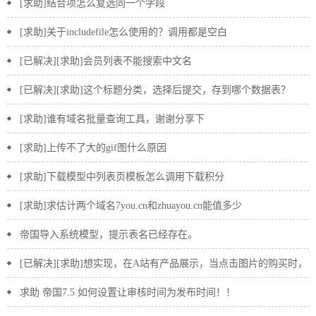
[求助]结合项怎么复选同一个字段
[求助]关于includefile怎么使用的？调用都是空白
[已解决][求助]会员列表不能搜索中文名
[已解决][求助]这个标题分类，选择后提交，存到哪个数据表？
[求助]谁有域名批量查询工具，谢谢分享下
[求助]上传不了大的gif图什么原因
[求助]下载模型中列表页模板怎么调用下载积分
[求助]求估计两个域名7you.cn和zhuayou.cn能值多少
帝国导入系统模型，提示表名已经存在。
[已解决][求助]想实现，在A站有产品展示，当点击图片的购买时，
会跳转到B站，同时B站会有这个图片的信息
求助 帝国7.5 如何设置让审核时间为发布时间！！