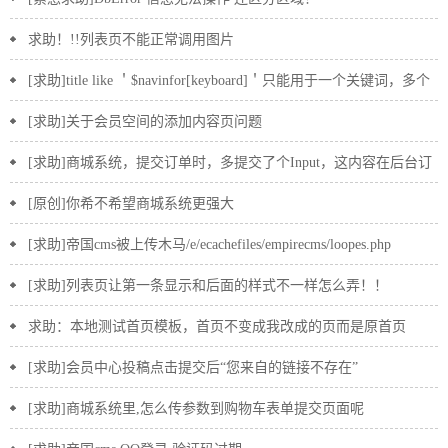
求助！!!列表页不能正常调用图片
[求助]title like ＇$navinfor[keyboard]＇只能用于一个关键词，多个
怎么用
[求助]关于会员空间的添加内容页问题
[求助]商城系统，提交订单时，多提交了个Input，这内容在后台订
单哪里呢
[原创]你希不希望商城系统更强大
[求助]帝国cms被上传木马/e/ecachefiles/empirecms/loopes.php
[求助]列表页让第一条显示和后面的样式不一样怎么弄！！
求助：本地测试首页模板，首页不变成我改成的页而是原首页
[求助]会员中心投稿点击提交后“您来自的链接不存在”
[求助]商城系统里,怎么传参数到购物车表单提交页面呢