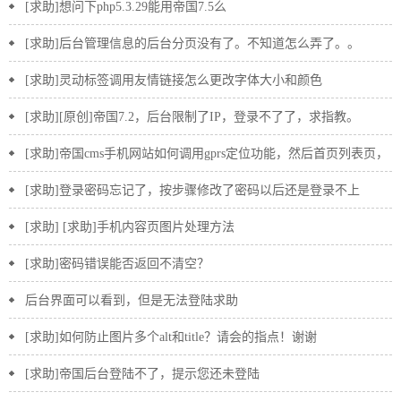
[求助]想问下php5.3.29能用帝国7.5么
[求助]后台管理信息的后台分页没有了。不知道怎么弄了。。
[求助]灵动标签调用友情链接怎么更改字体大小和颜色
[求助][原创]帝国7.2，后台限制了IP，登录不了了，求指教。
[求助]帝国cms手机网站如何调用gprs定位功能，然后首页列表页，
搜索页调用该地区信息？
[求助]登录密码忘记了，按步骤修改了密码以后还是登录不上
[求助] [求助]手机内容页图片处理方法
[求助]密码错误能否返回不清空？
后台界面可以看到，但是无法登陆求助
[求助]如何防止图片多个alt和title？请会的指点！谢谢
[求助]帝国后台登陆不了，提示您还未登陆