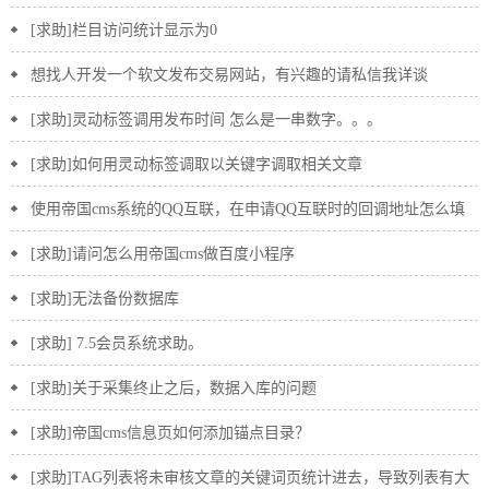
问怎么解决？
[求助]栏目访问统计显示为0
想找人开发一个软文发布交易网站，有兴趣的请私信我详谈
[求助]灵动标签调用发布时间 怎么是一串数字。。。
[求助]如何用灵动标签调取以关键字调取相关文章
使用帝国cms系统的QQ互联，在申请QQ互联时的回调地址怎么填
写？
[求助]请问怎么用帝国cms做百度小程序
[求助]无法备份数据库
[求助] 7.5会员系统求助。
[求助]关于采集终止之后，数据入库的问题
[求助]帝国cms信息页如何添加锚点目录？
[求助]TAG列表将未审核文章的关键词页统计进去，导致列表有大