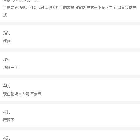
暂定 今年以内都可以。
主要是改功能，回头我可以把图片上的效果图案例 样式表下载下来 可以直接仿样
式
38.
帮顶
39.
帮顶一下
40.
现在论坛人少啊 不景气
41.
帮顶下
42.