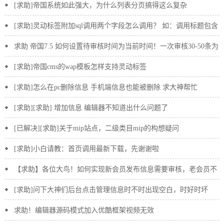
[求助]帝国系统如此强大，为什么列表分页搞得这么复杂
[求助]灵动标签附加sql调用两个字段怎么调用？ 如：调用标题包含
“cms”的新闻是以下这样 [e:loop={＇n
求助 帝国7.5 如何设置待审核时间为当前时间！一次审核30-50条为
当前时间
[求助]帝国cms的wap模板怎样支持灵动标签
[求助]怎么在pc删除信息 手机端信息也能被删除 求大神帮忙
[求助][求助] 增加信息 编辑器不知道出什么问题了
[已解决][求助]关于mip站点，二级类目mip的构想疑问
[求助]小白请教：首页调用最新下载，先谢谢啦
【求助】各位大鸟！如何实现新会员发布信息需要审核，老会员不
需要审核
[求助]问下大神们后台点击管理信息时不时出现空白，时好时坏
求助！编辑器源码模式加入优酷框架视频无效