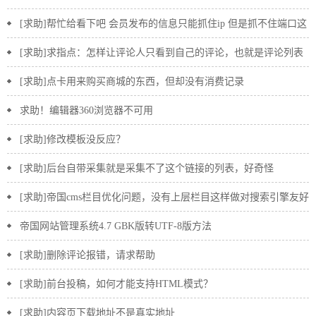
[求助]帮忙给看下吧 会员发布的信息只能抓住ip 但是抓不住端口这
个是怎么回事？
[求助]求指点：怎样让评论人只看到自己的评论，也就是评论列表
中只显示自己的评论？？
[求助]点卡用来购买商城的东西，但却没有消费记录
求助！编辑器360浏览器不可用
[求助]修改模板没反应？
[求助]后台自带采集就是采集不了这个链接的列表，好奇怪
[求助]帝国cms栏目优化问题，没有上层栏目这样做对搜索引擎友好
吗？
帝国网站管理系统4.7 GBK版转UTF-8版方法
[求助]删除评论报错，请求帮助
[求助]前台投稿，如何才能支持HTML模式？
[求助]内容页下载地址不是真实地址