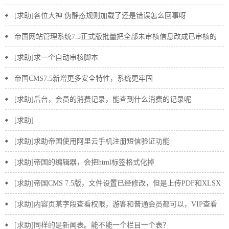
量空白页
[求助]各位大神 伪静态规则加载了还是错误怎么回事呀
帝国网站管理系统7.5正式版批量把全部未审核信息改成已审核的
SQL语句或者自动审核插件
[求助]求一个自动审核脚本
帝国CMS7.5新增更多安全特性，系统更牢固
[求助]后台，会员的消费记录，能查到什么消费的记录呢
[求助]
[求助]求助帝国使用阿里云手机注册短信验证功能
[求助]帝国的编辑器，会把html标签格式化掉
[求助]帝国CMS 7.5版，文件设置已经修改，但是上传PDF和XLSX
文件时提示错误
[求助]内容页某字段查看权限，游客和普通会员都可以，VIP查看
不！！
[求助]同样的是新闻表。能不能一个栏目一个表？