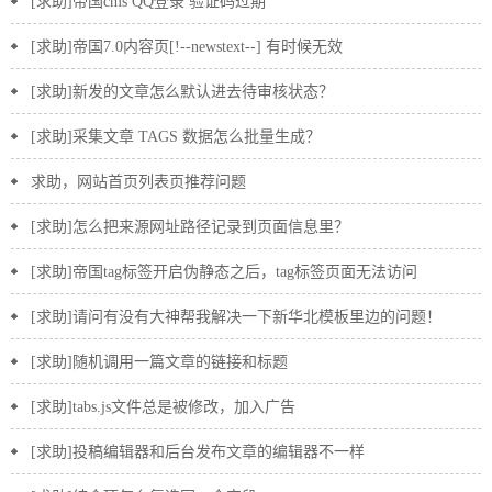
[求助]帝国cms QQ登录 验证码过期
[求助]帝国7.0内容页[!--newstext--] 有时候无效
[求助]新发的文章怎么默认进去待审核状态？
[求助]采集文章 TAGS 数据怎么批量生成？
求助，网站首页列表页推荐问题
[求助]怎么把来源网址路径记录到页面信息里？
[求助]帝国tag标签开启伪静态之后，tag标签页面无法访问
[求助]请问有没有大神帮我解决一下新华北模板里边的问题！
[求助]随机调用一篇文章的链接和标题
[求助]tabs.js文件总是被修改，加入广告
[求助]投稿编辑器和后台发布文章的编辑器不一样