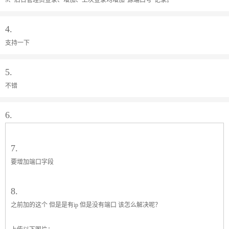
9、后台管理员登录、增加、上次登录均增加“源端口号”记录。
4.
支持一下
5.
不错
6.
7.
要增加端口字段
8.
之前加的这个 但是是有ip 但是没有端口 该怎么解决呢？