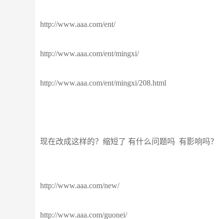
http://www.aaa.com/ent/
http://www.aaa.com/ent/mingxi/
http://www.aaa.com/ent/mingxi/208.html
现在改成这样的？缩短了 有什么问题吗 有影响吗？
http://www.aaa.com/new/
http://www.aaa.com/guonei/