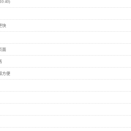
:40)
更快
页面
活
超方便