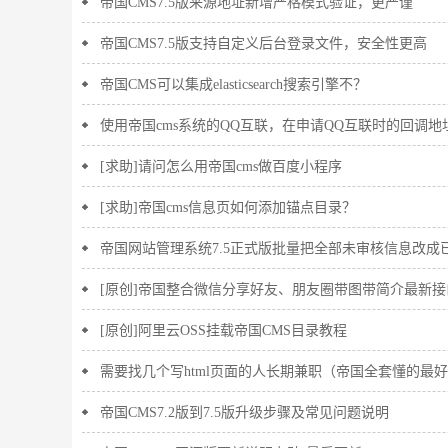
帝国CMS7.5版来源地址新增严格模式验证，更严谨
帝国CMS7.5版支持自定义后台登录文件，安全性更高
帝国CMS可以集成elasticsearch搜索引擎不？
使用帝国cms系统的QQ互联，在申请QQ互联时的回调
[求助]请问怎么用帝国cms做百度小程序
[求助]帝国cms信息页如何添加锚点目录？
帝国网站管理系统7.5正式版批量把全部未审核信息改成
[原创]帝国整合微信分享好友、朋友圈带图带简介最新接
[原创]阿里云OSS挂载帝国CMS目录教程
需要找几个写html页面的人长期兼职（帝国全套懂的最
帝国CMS7.2版到7.5版升级步骤及常见问题说明