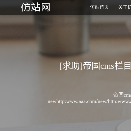
仿站首页
关于
[求助]帝国cm
帝国c
newhttp:www.aaa.com/new/http:www.aa