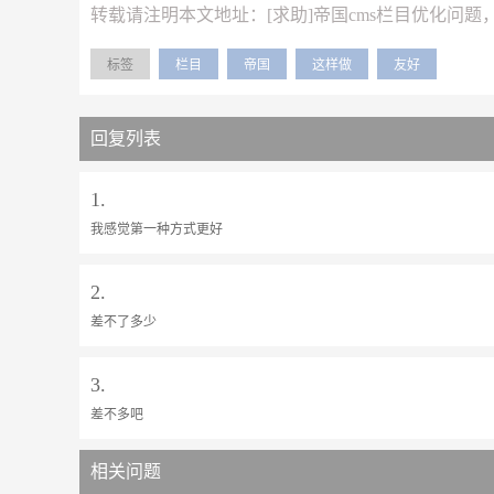
转载请注明本文地址：
[求助]帝国cms栏目优化问
标签
栏目
帝国
这样做
友好
回复列表
1.
我感觉第一种方式更好
2.
差不了多少
3.
差不多吧
相关问题