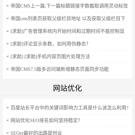
帝国CMS上一篇,下一篇标题链接字数截取调用灵动标签
sql当前栏目
帝国cms列表页获取父级栏目地址 以及获取父级栏目下
所有子栏目
[求助]广告管理系统内开始时间和过期时间不能控制显
示
[求助]评论显示条数，如何用伪静态？
[求助] [求助]手机内容页图片处理方法
帝国CMS7.5版多访问端新增静态页面同步功能
网站优化
百度站长平台中的关键词影响力工具是什么该怎么利用?
网站优化SEO排名如何坚持稳定？
SEOer最好的出路是创业