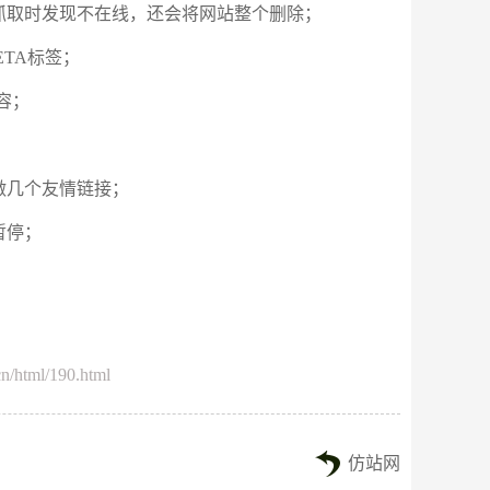
抓取时发现不在线，还会将网站整个删除；
ETA标签；
内容；
做几个友情链接；
暂停；
n/html/190.html
仿站网