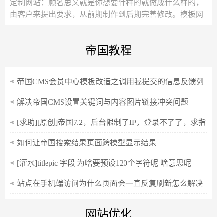
定制网站：顾名思义就是你想要什样的就做成什么样的，
由客户来提出要求，从前期制作到后期完善修改。模板网
站：由服务商提供一些可供浏览的网站样式...
帝国教程
帝国CMS会员中心模板改造之调用我提交的信息反馈列
表
解决帝国CMS设置关键词与内容图片链接冲突问题
[求助][原创]帝国7.2，后台限制了IP，登录不了了，求指
教。
如何让帝国搜索结果页面跨模型显示结果
[灌水]titlepic 字段 为啥要预设120个字符呢 啥意思呢
站点在手机端访问为什么页面会一直反复刷新怎么解决
网站优化