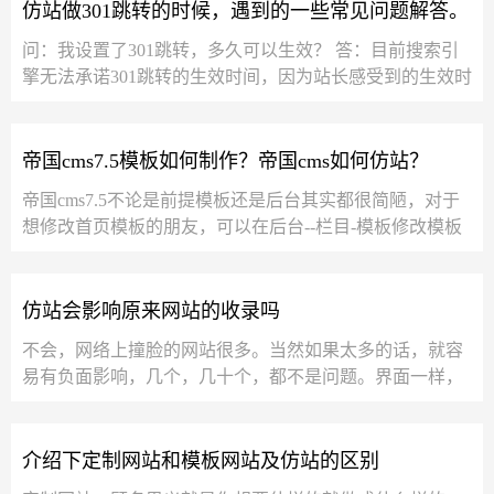
仿站做301跳转的时候，遇到的一些常见问题解答。
问：我设置了301跳转，多久可以生效？ 答：目前搜索引
擎无法承诺301跳转的生效时间，因为站长感受到的生效时
间会受多因素影响，比如Baiduspider再次抓取...
帝国cms7.5模板如何制作？帝国cms如何仿站？
帝国cms7.5不论是前提模板还是后台其实都很简陋，对于
想修改首页模板的朋友，可以在后台--栏目-模板修改模板
的修改无非就是静态页面使用灵动标...
仿站会影响原来网站的收录吗
不会，网络上撞脸的网站很多。当然如果太多的话，就容
易有负面影响，几个，几十个，都不是问题。界面一样，
内容最好区别开。...
介绍下定制网站和模板网站及仿站的区别