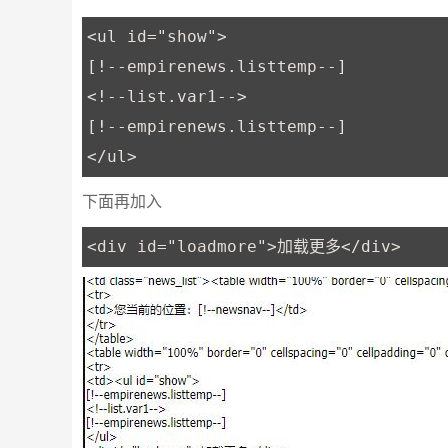
<ul id="show">

[!--empirenews.listtemp--]

<!--list.var1-->

[!--empirenews.listtemp--]

</ul>
下面再加入
<div id="loadmore">加载更多</div>