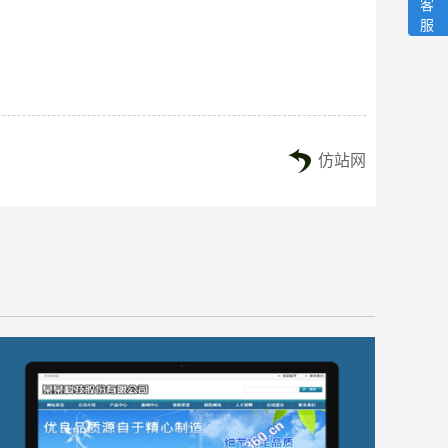
客
服
仿站网