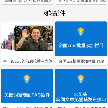
帝国cms绿色企业模板食品之
蓝色大气新闻资讯文章cms模
五谷丰登
板
网站插件
基于jQuery的前后轮番有立体
帝国cms批量添加栏目 FOR
感的幻灯插件for帝国CMS 6.0
7.5版本的