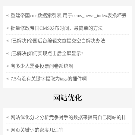
重建帝国cms数据索引表,用于ecms_news_index表损坏丢
失或者错误
批量修改帝国CMS发布时间，最简单的方法！
[已解决]帝国后台编辑文章提交空白解决办法
[已解决]如何实现点击后全屏显示?
有多少人需要投票问卷系统啊
7.5有没有关键字提取为tags的插件啊
网站优化
网站优化分之分析竞争对手的数据来提高自己网站的排
名
网页关键词的密度几适宜