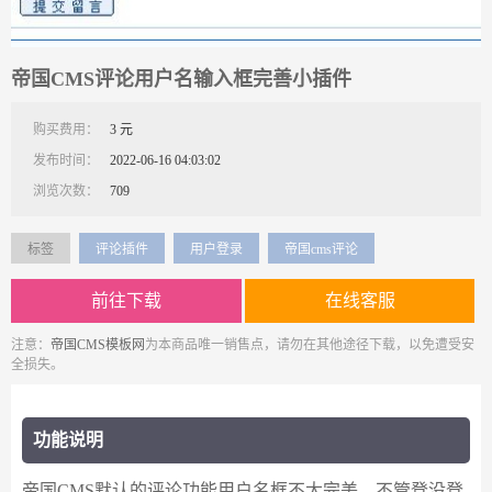
帝国CMS评论用户名输入框完善小插件
购买费用：
3 元
发布时间：
2022-06-16 04:03:02
浏览次数：
709
标签
评论插件
用户登录
帝国cms评论
前往下载
在线客服
注意：
帝国CMS模板网
为本商品唯一销售点，请勿在其他途径下载，以免遭受安
全损失。
功能说明
帝国CMS默认的评论功能用户名框不太完美，不管登没登