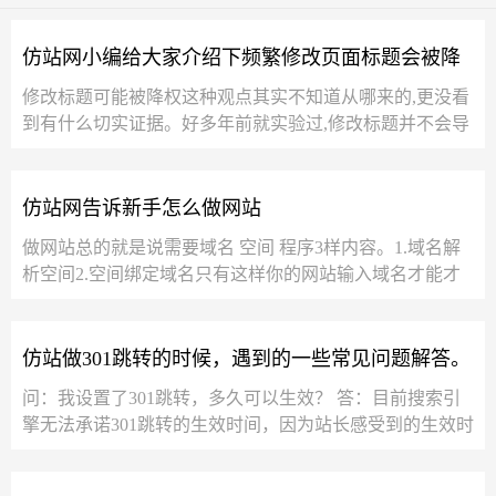
仿站网小编给大家介绍下频繁修改页面标题会被降
修改标题可能被降权这种观点其实不知道从哪来的,更没看
权吗
到有什么切实证据。好多年前就实验过,修改标题并不会导
致被降权。但多年过去了,看到...
仿站网告诉新手怎么做网站
做网站总的就是说需要域名 空间 程序3样内容。1.域名解
析空间2.空间绑定域名只有这样你的网站输入域名才能才
能被人找到，域名是买的，空间也是...
仿站做301跳转的时候，遇到的一些常见问题解答。
问：我设置了301跳转，多久可以生效？ 答：目前搜索引
擎无法承诺301跳转的生效时间，因为站长感受到的生效时
间会受多因素影响，比如Baiduspider再次抓取...