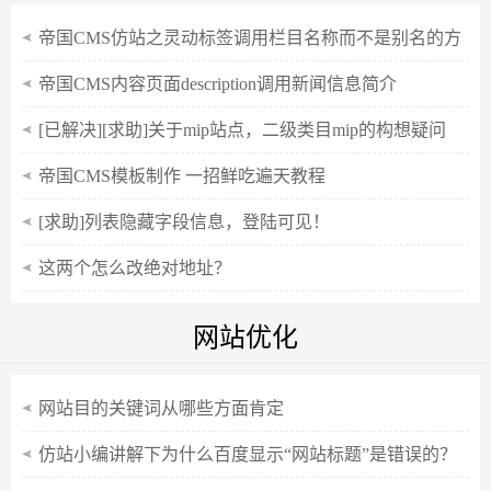
帝国CMS仿站之灵动标签调用栏目名称而不是别名的方
法
帝国CMS内容页面description调用新闻信息简介
[已解决][求助]关于mip站点，二级类目mip的构想疑问
帝国CMS模板制作 一招鲜吃遍天教程
[求助]列表隐藏字段信息，登陆可见！
这两个怎么改绝对地址？
网站优化
网站目的关键词从哪些方面肯定
仿站小编讲解下为什么百度显示“网站标题”是错误的？