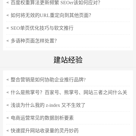
百度权重算法更新频繁 SEOer该如何应对？
如何将无效的URL重定向到其他页面？
SEO单页优化技巧与软文推行
多语种页面怎样处置？
建站经验
整合营销是如何协助企业推行品牌?
什么是熊掌号？百家号、熊掌号、网站三者之间什么关
系？
浅谈为什么我的 z-index 又不生效了
电商运营常见的数据剖析要素
快速提升网站收录量的灵丹妙药