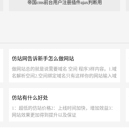
帝国cms前台用户注册插件ajax判断用
仿站网告诉新手怎么做网站
做网站总的就是说需要域名 空间 程序3样内容。1.域
名解析空间2.空间绑定域名只有这样你的网站输入域
名才能才能被人找到，域名是买的，空间也是...
仿站有什么好处
1：超低的仿站价格2：上线时间加快，增加效益3：
种
网站效果更加得到提升以及保证