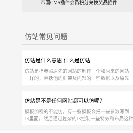
帝国CMS插件会员积分兑换奖品插件
仿站常见问题
仿站是什么意思,什么是仿站
仿站是指参照原先的网站的制作一个和原来的网站
一样的，包括他的框架及内部的一些数据以及原先
网站的功能都可以一 一仿出来。仿出来的网站也...
仿站是不是任何网站都可以仿呢？
模板加密的不能仿，有一些模板会把一些参数写到
JS里面，然后通过复杂的JS控制一些特效和布局这
大部分都有相关的验证，及时本地能运行，但发布
到网...