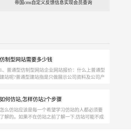
帝国cms自定义反馈信息实现会员查询
仿制型网站需要多少钱
1、普通型仿制型网站企业网站报价：什么上普通型
建站呢?普通型建站指是只做展示公司资料及公司产
品，没有什么视觉要求只是一般，这类网站叫普通
型...
如何仿站,怎样仿站2个步骤
怎么仿站应该是每一个希望学习仿站的人都必须要
了解的。如果不在仿站之前了解一下,仿站可能不成
功,或者仿出来的网站没有真正的意义。下面仿...