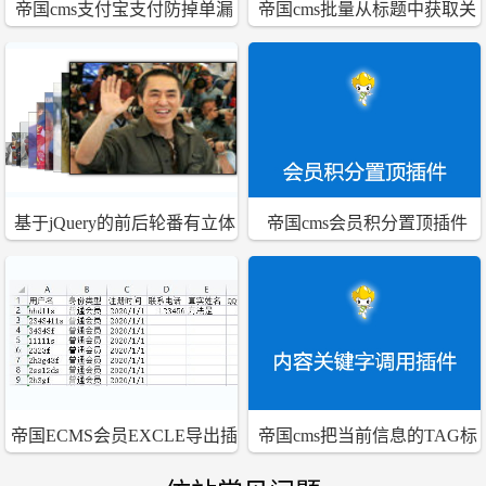
帝国cms支付宝支付防掉单漏
帝国cms批量从标题中获取关
单异步处理插件
键字插件
基于jQuery的前后轮番有立体
帝国cms会员积分置顶插件
感的幻灯插件for帝国CMS 6.0
帝国ECMS会员EXCLE导出插
帝国cms把当前信息的TAG标
件
签作为内容关键字调用的插件