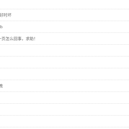
好时坏
db
第一页怎么回事，求助！
教