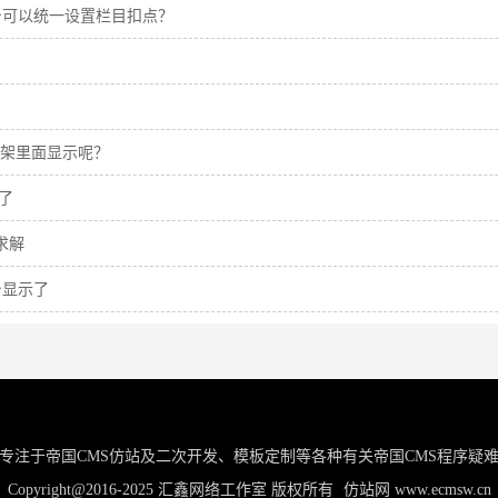
台可以统一设置栏目扣点？
框架里面显示呢？
了
求解
台显示了
专注于帝国CMS仿站及二次开发、模板定制等各种有关帝国CMS程序疑
Copyright@2016-2025 汇鑫网络工作室 版权所有
仿站网
www.ecmsw.cn