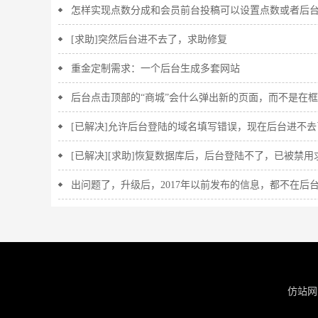
怎样实现点数分成和会员前台投稿可以设置点数或者后
[求助]突然后台进不去了，求助修复
重金定制需求：一个后台生成多套网站
后台点击顶部的“商城”会什么弹出新的页面，而不是在
[已解决]允许后台登陆的域名填写错误，现在后台进不去
[已解决][求助]恢复数据库后，后台登陆不了，已被禁用
出问题了，升级后，2017年以前发布的信息，都不在后
仿站网