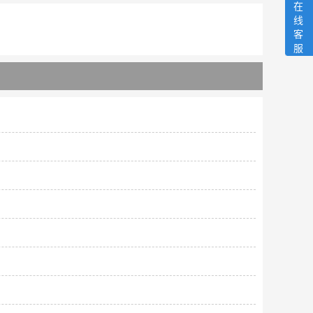
在
线
客
服