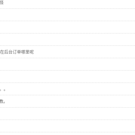
怪
内容在后台订单哪里呢
。。
指教。