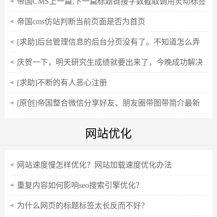
帝国CMS上一篇,下一篇标题链接字数截取调用灵动标签
sql当前栏目
帝国cms仿站判断当前页面是否为首页
[求助]后台管理信息的后台分页没有了。不知道怎么弄
了。。
庆贺一下，明天研究生成绩就要出来了，今晚成功解决
帝国cms站群问题
[求助]不断的有人恶心注册
[原创]帝国整合微信分享好友、朋友圈带图带简介最新
接口
网站优化
网站速度慢怎样优化？网站加载速度优化办法
重复内容如何影响seo搜索引擎优化？
为什么网页的标题标签太长反而不好？