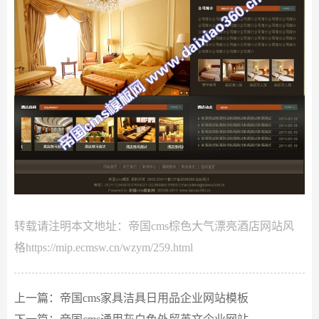
转载请注明本文地址：
帝国cms棕色大气漂亮酒店网站风
格
https://mip.ecmsw.cn/wzym/259.html
上一篇：
帝国cms家具洁具日用品企业网站模板