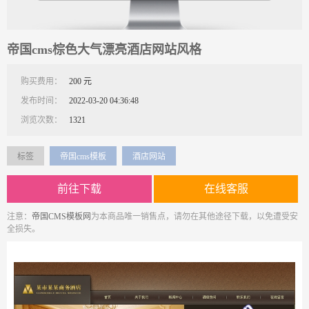
帝国cms棕色大气漂亮酒店网站风格
购买费用：
200 元
发布时间：
2022-03-20 04:36:48
浏览次数：
1321
标签
帝国cms模板
酒店网站
前往下载
在线客服
注意：
帝国CMS模板网
为本商品唯一销售点，请勿在其他途径下载，以免遭受安
全损失。